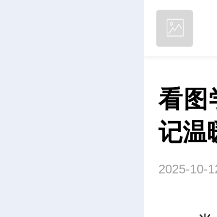
看图
记温
2025-10-1