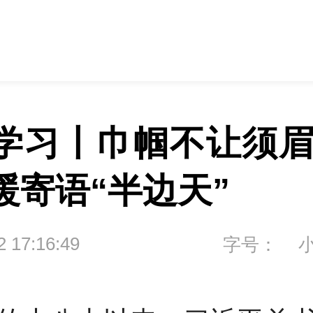
学习丨巾帼不让须眉
暖寄语“半边天”
2 17:16:49
字号：